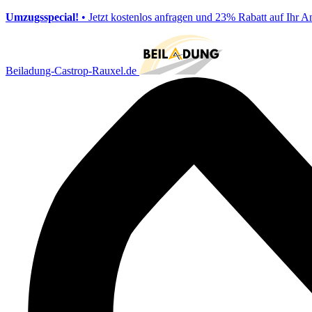
Umzugsspecial!
• Jetzt kostenlos anfragen und 23% Rabatt auf Ihr A
Beiladung-Castrop-Rauxel.de