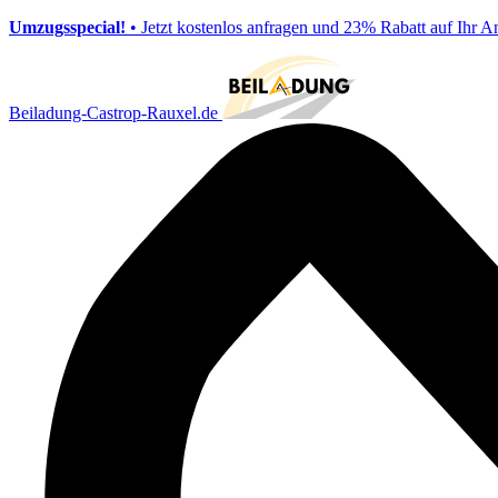
Umzugsspecial!
• Jetzt kostenlos anfragen und 23% Rabatt auf Ihr A
Beiladung-Castrop-Rauxel.de