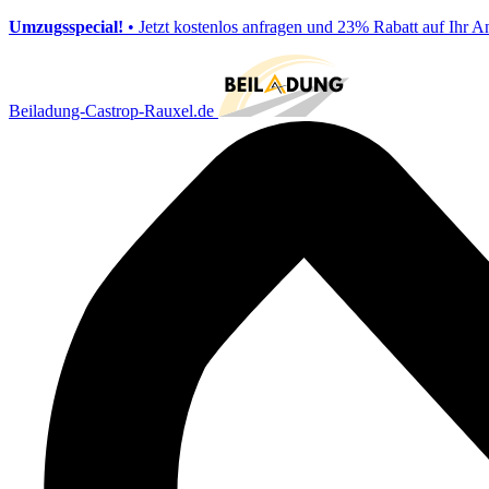
Umzugsspecial!
• Jetzt kostenlos anfragen und 23% Rabatt auf Ihr A
Beiladung-Castrop-Rauxel.de