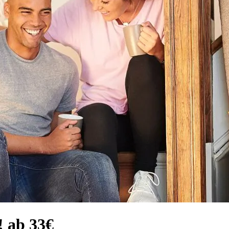
! ab 33€