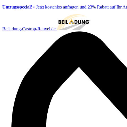
Umzugsspecial!
• Jetzt kostenlos anfragen und 23% Rabatt auf Ihr A
Beiladung-Castrop-Rauxel.de