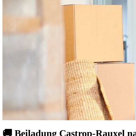
🚚 Beiladung Castrop-Rauxel n