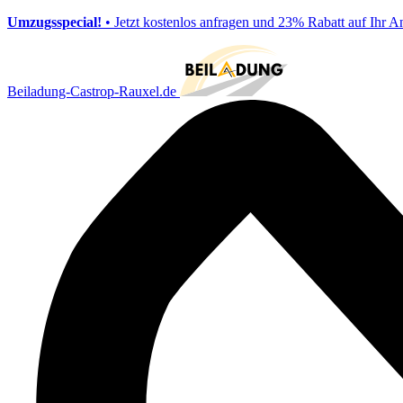
Umzugsspecial!
• Jetzt kostenlos anfragen und 23% Rabatt auf Ihr A
Beiladung-Castrop-Rauxel.de